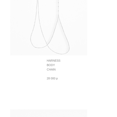
HARNESS
BODY
CHAIN
28 000 p