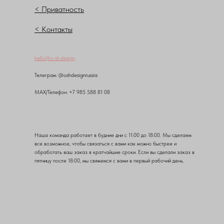
< Приватность
< Контакты
hello@o-sh.design
Teлеграм: @oshdesignrussia
MAX/Телефон: +7 985 588 81 08
Наша команда работает в будние дни с 11:00 до 18:00. Мы сделаем
все возможное, чтобы связаться с вами как можно быстрее и
обработать ваш заказ в кратчайшие сроки. Если вы сделали заказ в
пятницу после 18:00, мы свяжемся с вами в первый рабочий день.