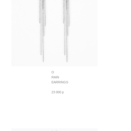
O
RAIN
EARRINGS
23 000 p