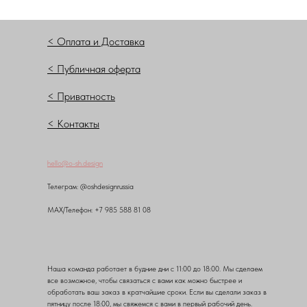
< Оплата и Доставка
< Публичная оферта
< Приватность
< Контакты
hello@o-sh.design
Teлеграм: @oshdesignrussia
MAX/Телефон: +7 985 588 81 08
Наша команда работает в будние дни с 11:00 до 18:00. Мы сделаем
все возможное, чтобы связаться с вами как можно быстрее и
обработать ваш заказ в кратчайшие сроки. Если вы сделали заказ в
пятницу после 18:00, мы свяжемся с вами в первый рабочий день.