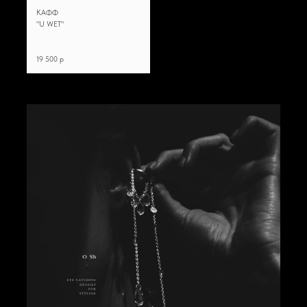
КАФФ
"U WET"
19 500 p