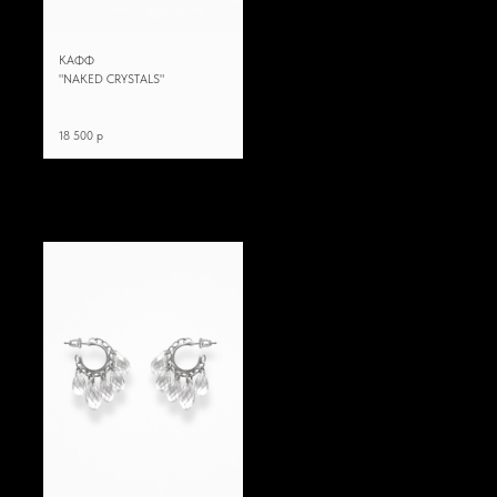
КАФФ
"NAKED CRYSTALS"
18 500 p