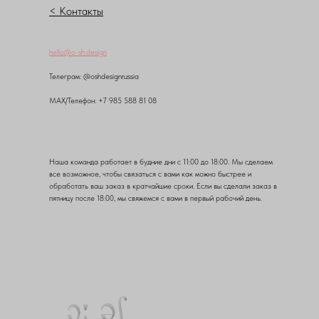
< Контакты
hello@o-sh.design
Teлеграм: @oshdesignrussia
MAX/Телефон: +7 985 588 81 08
Наша команда работает в будние дни с 11:00 до 18:00. Мы сделаем
все возможное, чтобы связаться с вами как можно быстрее и
обработать ваш заказ в кратчайшие сроки. Если вы сделали заказ в
пятницу после 18:00, мы свяжемся с вами в первый рабочий день.