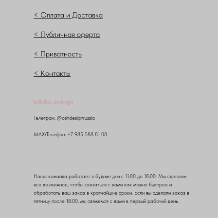
< Оплата и Доставка
< Публичная оферта
< Приватность
< Контакты
hello@o-sh.design
Teлеграм: @oshdesignrussia
MAX/Телефон: +7 985 588 81 08
Наша команда работает в будние дни с 11:00 до 18:00. Мы сделаем
все возможное, чтобы связаться с вами как можно быстрее и
обработать ваш заказ в кратчайшие сроки. Если вы сделали заказ в
пятницу после 18:00, мы свяжемся с вами в первый рабочий день.