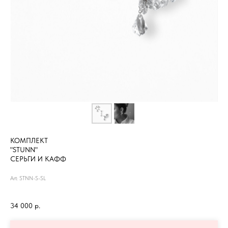
КОМПЛЕКТ
"STUNN"
СЕРЬГИ И КАФФ
Art: STNN-S-SL
34 000
р.