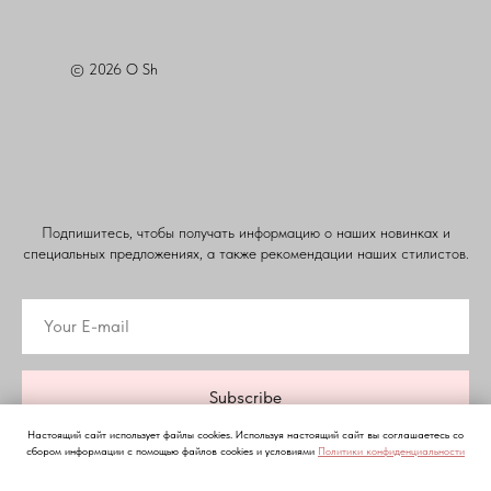
© 2026 O Sh
Подпишитесь, чтобы получать информацию о наших новинках и
специальных предложениях, а также рекомендации наших стилистов.
Subscribe
Настоящий сайт использует файлы cookies. Используя настоящий сайт вы соглашаетесь со
сбором информации с помощью файлов cookies и условиями
Политики конфиденциальности
Нажимая на кнопку, вы даете согласие на обработку персональных данных и соглашаетесь c
политикой конфиденциальности
политикой конфиденциальности
ПОНЯТНО