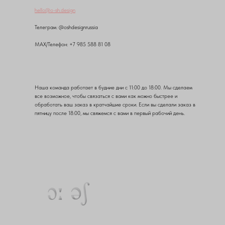
hello@o-sh.design
Teлеграм: @oshdesignrussia
MAX/Телефон: +7 985 588 81 08
Наша команда работает в будние дни с 11:00 до 18:00. Мы сделаем
все возможное, чтобы связаться с вами как можно быстрее и
обработать ваш заказ в кратчайшие сроки. Если вы сделали заказ в
пятницу после 18:00, мы свяжемся с вами в первый рабочий день.