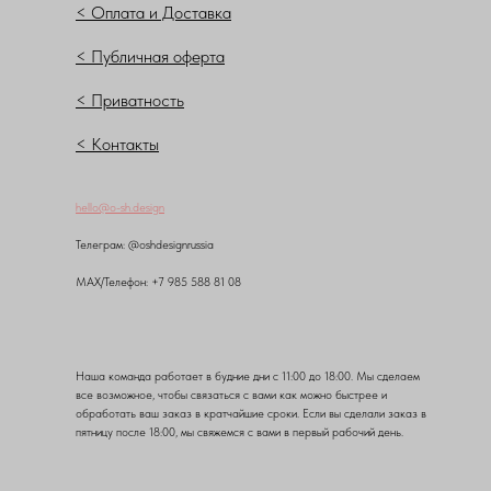
< Оплата и Доставка
< Публичная оферта
< Приватность
< Контакты
hello@o-sh.design
Teлеграм: @oshdesignrussia
MAX/Телефон: +7 985 588 81 08
Наша команда работает в будние дни с 11:00 до 18:00. Мы сделаем
все возможное, чтобы связаться с вами как можно быстрее и
обработать ваш заказ в кратчайшие сроки. Если вы сделали заказ в
пятницу после 18:00, мы свяжемся с вами в первый рабочий день.