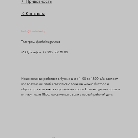
< Приватность
< Контакты
hello@o-sh.design
Teлеграм: @oshdesignrussia
MAX/Телефон: +7 985 588 81 08
Наша команда работает в будние дни с 11:00 до 18:00. Мы сделаем
все возможное, чтобы связаться с вами как можно быстрее и
обработать ваш заказ в кратчайшие сроки. Если вы сделали заказ в
пятницу после 18:00, мы свяжемся с вами в первый рабочий день.