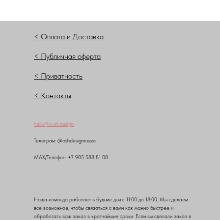
< Оплата и Доставка
< Публичная оферта
< Приватность
< Контакты
hello@o-sh.design
Teлеграм: @oshdesignrussia
MAX/Телефон: +7 985 588 81 08
Наша команда работает в будние дни с 11:00 до 18:00. Мы сделаем
все возможное, чтобы связаться с вами как можно быстрее и
обработать ваш заказ в кратчайшие сроки. Если вы сделали заказ в